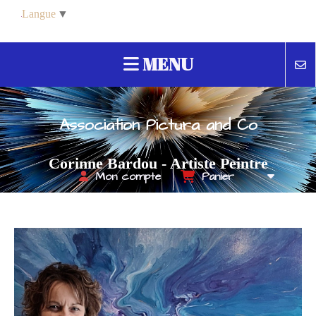
Panneau de gestion des cookies
Langue
▼
MENU
Association Pictura and Co
Corinne Bardou - Artiste Peintre
Mon compte
Panier
Contemporain