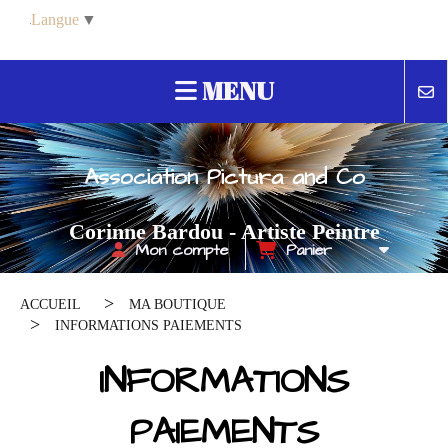
Panneau de gestion des cookies
Langue
▼
MENU
Association Pictura and Co
Corinne Bardou - Artiste Peintre
Mon compte
Panier
Contemporain
ACCUEIL
MA BOUTIQUE
INFORMATIONS PAIEMENTS
INFORMATIONS
PAIEMENTS