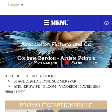
Panneau de gestion des cookies
Langue
▼
MENU
Association Pictura and Co
Corinne Bardou - Artiste Peintre
Mon compte
Panier
Contemporain
ACCUEIL
MA BOUTIQUE
STAGE 2026 LA SEYNE SUR MER (VAR)
ATELIER SWIPE - BLOOM - VENDREDI 10 AVRIL 2026
9H00 / 12H00
PROMO EXCEPTIONNELLE