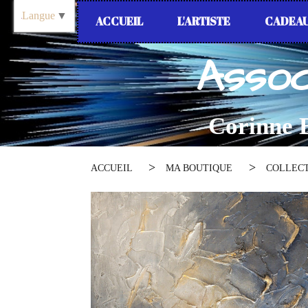
Panneau de gestion des cookies
Langue
▼
ACCUEIL
L'ARTISTE
CADEAU
Assoc
Corinne B
ACCUEIL
MA BOUTIQUE
COLLEC