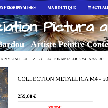
X PERSONNALISES
MA BOUTIQUE
ACTUAL
iation Pictura 
ardou - Artiste Peintre Con
TION METALLICA
COLLECTION METALLICA M4 - 50X50 3D
COLLECTION METALLICA M4 - 50
259,00
€
VENDU