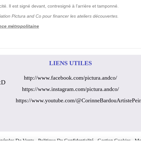
cité. Il est signé devant, contresigné à l'arrière et tamponné.
iation
Pictura
and
Co pour financer les ateliers découvertes.
nce métropolitaine
LIENS UTILES
http://www.facebook.com/pictura.andco/
tD
https://www.instagram.com/pictura.andco/
https://www.youtube.com/@CorinneBardouArtistePein
nérales De Vente
Politique De Confidentialité
Gestion Cookies
Mo