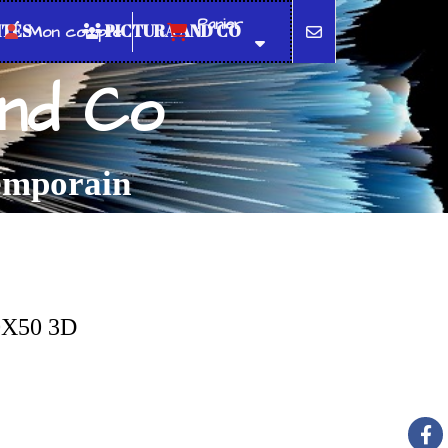
Panier
ITÉS
PICTURA AND CO
Mon compte
and Co
temporain
X50 3D