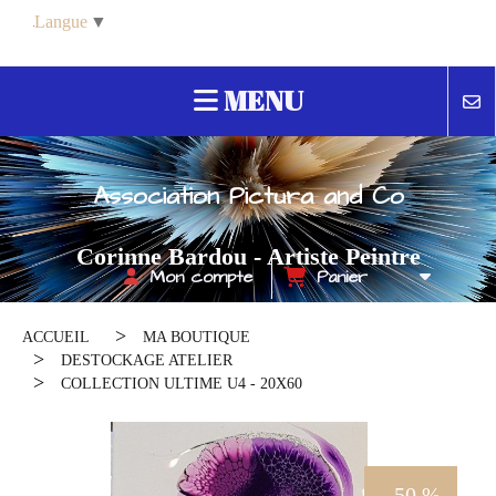
Panneau de gestion des cookies
Langue
▼
MENU
Association Pictura and Co
Corinne Bardou - Artiste Peintre
Mon compte
Panier
Contemporain
ACCUEIL
MA BOUTIQUE
DESTOCKAGE ATELIER
COLLECTION ULTIME U4 - 20X60
- 50 %