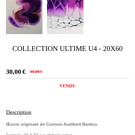
COLLECTION ULTIME U4 - 20X60
30,00
€
60,00
€
VENDU
Description
Œuvre originale de Corinne
Audibert
Bardou
Format
: 20 X 60 sur châssis coton.