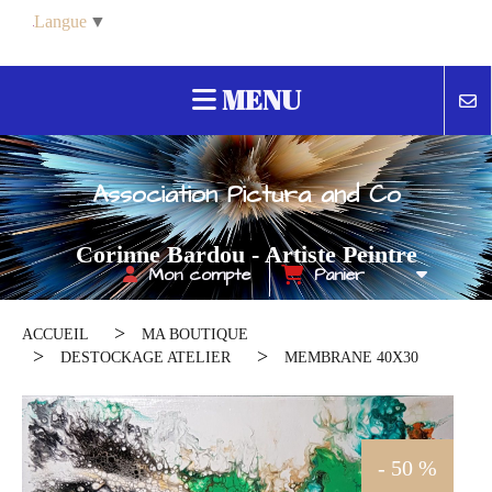
Panneau de gestion des cookies
Langue
▼
MENU
Association Pictura and Co
Corinne Bardou - Artiste Peintre
Mon compte
Panier
Contemporain
ACCUEIL
MA BOUTIQUE
DESTOCKAGE ATELIER
MEMBRANE 40X30
- 50 %