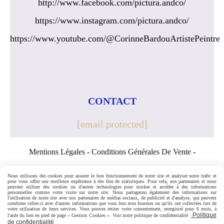
http://www.facebook.com/pictura.andco/
https://www.instagram.com/pictura.andco/
https://www.youtube.com/@CorinneBardouArtistePeintre
CONTACT
[email protected]
Mentions Légales
Conditions Générales De Vente
Politique De Confidentialité
Gestion Cookies
Mon Compte
Nous utilisons des cookies pour assurer le bon fonctionnement de notre site et analyser notre trafic et
pour vous offrir une meilleure expérience à des fins de statistiques. Pour cela, nos partenaires et nous
peuvent utiliser des cookies ou d'autres technologies pour stocker et accéder à des informations
Créer Un Site Internet
personnelles comme votre visite sur notre site. Nous partageons également des informations sur
l'utilisation de notre site avec nos partenaires de médias sociaux, de publicité et d'analyse, qui peuvent
combiner celles-ci avec d'autres informations que vous leur avez fournies ou qu'ils ont collectées lors de
votre utilisation de leurs services. Vous pouvez retirer votre consentement, enregistré pour 6 mois, à
Politique
l'aide du lien en pied de page « Gestion Cookies ». Voir notre politique de confidentialité :
de confidentialité