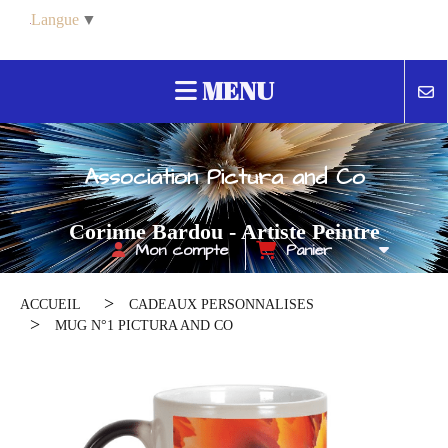
Panneau de gestion des cookies
Langue
▼
MENU
Association Pictura and Co
Corinne Bardou - Artiste Peintre
Mon compte
Panier
Contemporain
ACCUEIL
CADEAUX PERSONNALISES
MUG N°1 PICTURA AND CO